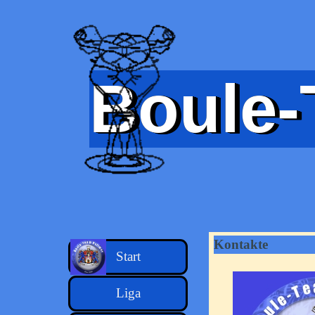
Direkt zum Seiteninhalt
Boule-
Kontakte
Menü überspringen
Start
Liga
▼