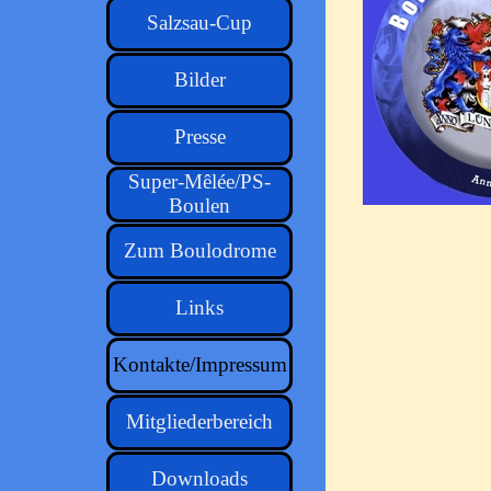
Salzsau-Cup
▼
Bilder
Presse
Super-Mêlée/PS-
Boulen
Zum Boulodrome
Links
Kontakte/Impressum
▼
Mitgliederbereich
▼
Downloads